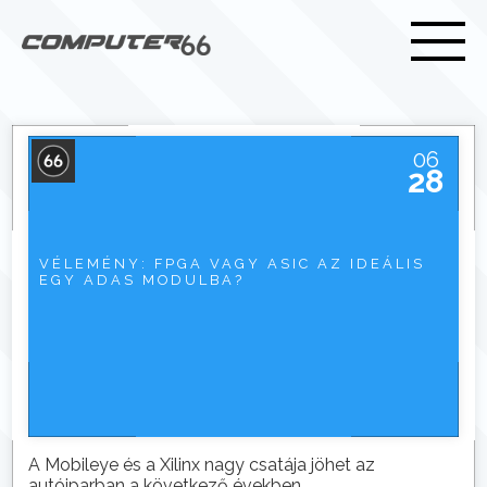
06
28
VÉLEMÉNY: FPGA VAGY ASIC AZ IDEÁLIS
EGY ADAS MODULBA?
A Mobileye és a Xilinx nagy csatája jöhet az
autóiparban a következő években.