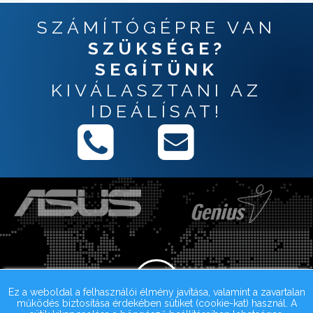
SZÁMÍTÓGÉPRE VAN
SZÜKSÉGE?
SEGÍTÜNK
KIVÁLASZTANI AZ
IDEÁLÍSAT!
Ez a weboldal a felhasználói élmény javítása, valamint a zavartalan
működés biztosítása érdekében sütiket (cookie-kat) használ. A