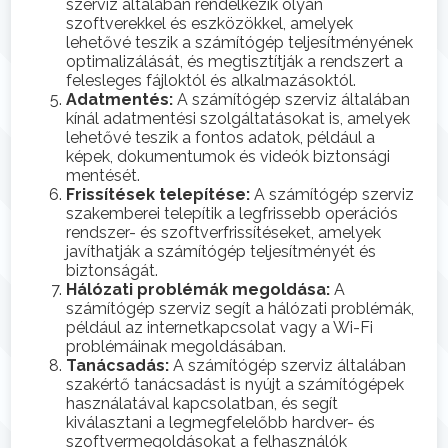
szerviz általában rendelkezik olyan
szoftverekkel és eszközökkel, amelyek
lehetővé teszik a számítógép teljesítményének
optimalizálását, és megtisztítják a rendszert a
felesleges fájloktól és alkalmazásoktól.
Adatmentés:
A számítógép szerviz általában
kínál adatmentési szolgáltatásokat is, amelyek
lehetővé teszik a fontos adatok, például a
képek, dokumentumok és videók biztonsági
mentését.
Frissítések telepítése:
A számítógép szerviz
szakemberei telepítik a legfrissebb operációs
rendszer- és szoftverfrissítéseket, amelyek
javíthatják a számítógép teljesítményét és
biztonságát.
Hálózati problémák megoldása:
A
számítógép szerviz segít a hálózati problémák,
például az internetkapcsolat vagy a Wi-Fi
problémáinak megoldásában.
Tanácsadás:
A számítógép szerviz általában
szakértő tanácsadást is nyújt a számítógépek
használatával kapcsolatban, és segít
kiválasztani a legmegfelelőbb hardver- és
szoftvermegoldásokat a felhasználók