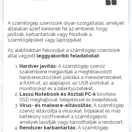
A számítógép szervizünk olyan szolgáltatás, amelyet
általában azért keresnek fel az emberek, hogy
javítsák, karbantartsák vagy frissítsék a
számítógépüket vagy laptopjukat.
Az alábbiakban felsoroljuk a számítógép szervizünk
által végzett
leggyakoribb feladatokat
:
Hardver javítás:
A számítógép szerviz
szakemberei megjavítják a meghibásodott
hardvereszközöket, például a merevlemezeket,
a RAM-ot, az alaplapot, az USB-portokat, a
monitorokat és a billentyűzeteket.
Lassú Notebook és Asztali PC-k
bővítése
SSD meghajtóval, telepítéssel és beépítéssel.
Vírus- és malware-eltávolítás:
A számítógép
szerviz eltávolítja a vírusokat, trójaiakat és más
kártékony szoftvereket a számítógépről,
amelyek lassítják vagy károsíthatják a rendszert.
Rendszer karbantartás:
A számítógép