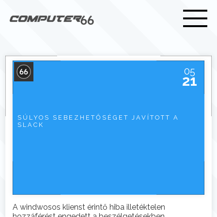
05
21
SÚLYOS SEBEZHETŐSÉGET JAVÍTOTT A
SLACK
A windwosos klienst érintő hiba illetéktelen
hozzáférést engedett a beszélgetésekben