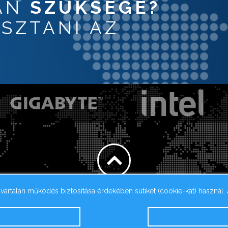
VAN
SZÜKSÉGE?
SZTANI AZ
avartalan működés biztosítása érdekében sütiket (cookie-kat) használ.