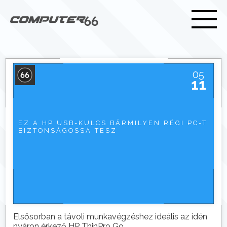
05
11
EZ A HP USB-KULCS BÁRMILYEN RÉGI PC-T
BIZTONSÁGOSSÁ TESZ
Elsősorban a távoli munkavégzéshez ideális az idén
nyáron érkező HP ThinPro Go.