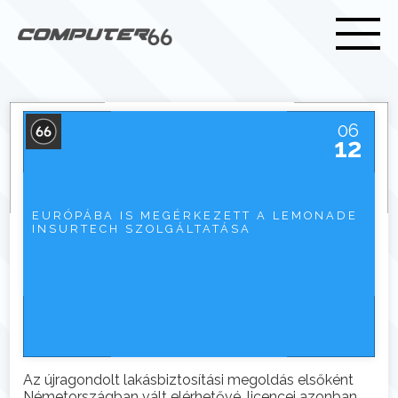
06
12
EURÓPÁBA IS MEGÉRKEZETT A LEMONADE
INSURTECH SZOLGÁLTATÁSA
Az újragondolt lakásbiztosítási megoldás elsőként
Németországban vált elérhetővé, licencei azonban