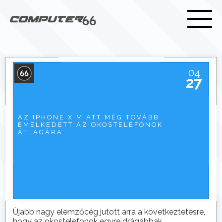
04
27
AZ IPHONE X MIATT MÉG TOVÁBB
EMELKEDETT AZ OKOSTELEFONOK
ÁTLAGÁRA
Újabb nagy elemzőcég jutott arra a következtetésre,
hogy az okostelefonok egyre drágábbak.