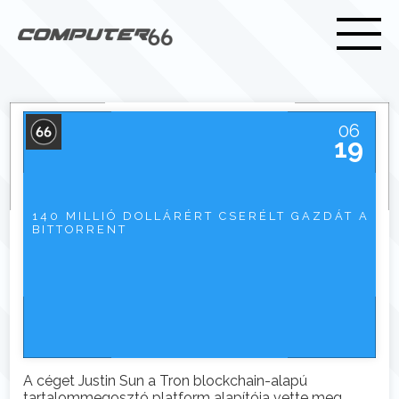
06
19
140 MILLIÓ DOLLÁRÉRT CSERÉLT GAZDÁT A
BITTORRENT
A céget Justin Sun a Tron blockchain-alapú
tartalommegosztó platform alapítója vette meg.