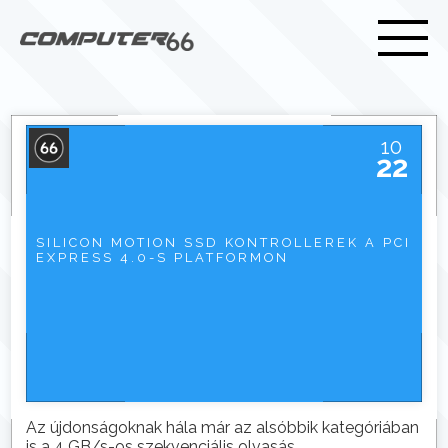
10
22
SILICON MOTION SSD KONTROLLEREK A PCI
EXPRESS 4.0-S PLATFORMON
Az újdonságoknak hála már az alsóbbik kategóriában
is a 4 GB/s-os szekvenciális olvasás