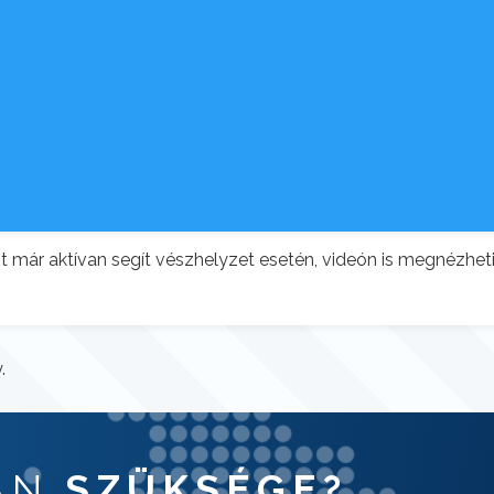
 már aktívan segít vészhelyzet esetén, videón is megnézhet
.
VAN
SZÜKSÉGE?