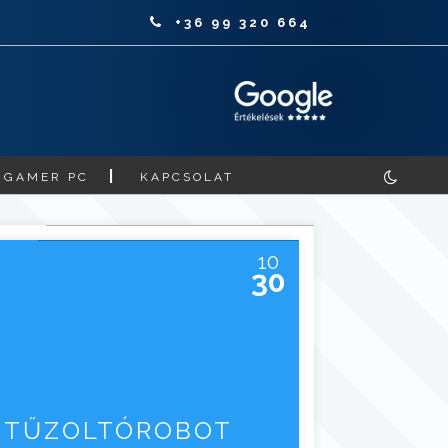
+36 99 320 664
GAMER PC
KAPCSOLAT
10
30
Ő TŰZOLTÓROBOT