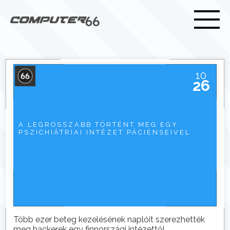
10
26
A LEGROSSZABB TÖRTÉNT MEG EGY
PSZICHIÁTRIAI INTÉZET PÁCIENSEIVEL
Több ezer beteg kezelésének naplóit szerezhették
meg hackerek egy finnországi intézettől.